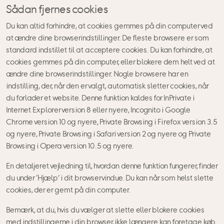
Sådan fjernes cookies
Du kan altid forhindre, at cookies gemmes på din computer ved
at ændre dine browserindstillinger. De fleste browsere er som
standard indstillet til at acceptere cookies. Du kan forhindre, at
cookies gemmes på din computer, eller blokere dem helt ved at
ændre dine browserindstillinger. Nogle browsere har en
indstilling, der, når den er valgt, automatisk sletter cookies, når
du forlader et website. Denne funktion kaldes for InPrivate i
Internet Explorer version 8 eller nyere, Incognito i Google
Chrome version 10 og nyere, Private Browsing i Firefox version 3.5
og nyere, Private Browsing i Safari version 2 og nyere og Private
Browsing i Opera version 10.5 og nyere.
En detaljeret vejledning til, hvordan denne funktion fungerer, finder
du under ‘Hjælp’ i dit browservindue. Du kan når som helst slette
cookies, der er gemt på din computer.
Bemærk, at du, hvis du vælger at slette eller blokere cookies
med indstillingerne i din browser, ikke længere kan foretage køb