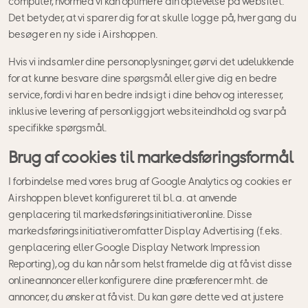
computer, hvormed vi kan optimere din oplevelse på websitet.
Det betyder, at vi sparer dig for at skulle logge på, hver gang du
besøger en ny side i Airshoppen.
Hvis vi indsamler dine personoplysninger, gør vi det udelukkende
for at kunne besvare dine spørgsmål eller give dig en bedre
service, fordi vi har en bedre indsigt i dine behov og interesser,
inklusive levering af personliggjort websiteindhold og svar på
specifikke spørgsmål.
Brug af cookies til markedsføringsformål
I forbindelse med vores brug af Google Analytics og cookies er
Airshoppen blevet konfigureret til bl.a. at anvende
genplacering til markedsføringsinitiativer online. Disse
markedsføringsinitiativer omfatter Display Advertising (f.eks.
genplacering eller Google Display Network Impression
Reporting), og du kan når som helst framelde dig at få vist disse
onlineannoncer eller konfigurere dine præferencer mht. de
annoncer, du ønsker at få vist. Du kan gøre dette ved at justere