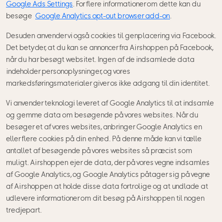
Google Ads Settings
. For flere informationer om dette kan du
besøge
Google Analytics opt-out browser add-on
.
Desuden anvender vi også cookies til genplacering via Facebook.
Det betyder, at du kan se annoncer fra Airshoppen på Facebook,
når du har besøgt websitet. Ingen af de indsamlede data
indeholder personoplysninger, og vores
markedsføringsmaterialer giver os ikke adgang til din identitet.
Vi anvender teknologi leveret af Google Analytics til at indsamle
og gemme data om besøgende på vores websites. Når du
besøger et af vores websites, anbringer Google Analytics en
eller flere cookies på din enhed. På denne måde kan vi tælle
antallet af besøgende på vores websites så præcist som
muligt. Airshoppen ejer de data, der på vores vegne indsamles
af Google Analytics, og Google Analytics påtager sig på vegne
af Airshoppen at holde disse data fortrolige og at undlade at
udlevere informationer om dit besøg på Airshoppen til nogen
tredjepart.