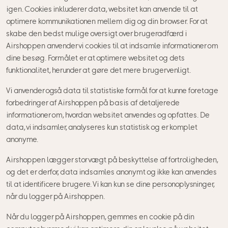
igen. Cookies inkluderer data, websitet kan anvende til at
optimere kommunikationen mellem dig og din browser. For at
skabe den bedst mulige oversigt over brugeradfærd i
Airshoppen anvender vi cookies til at indsamle informationer om
dine besøg. Formålet er at optimere websitet og dets
funktionalitet, herunder at gøre det mere brugervenligt.
Vi anvender også data til statistiske formål for at kunne foretage
forbedringer af Airshoppen på basis af detaljerede
informationer om, hvordan websitet anvendes og opfattes. De
data, vi indsamler, analyseres kun statistisk og er komplet
anonyme.
Airshoppen lægger stor vægt på beskyttelse af fortroligheden,
og det er derfor, data indsamles anonymt og ikke kan anvendes
til at identificere brugere. Vi kan kun se dine personoplysninger,
når du logger på Airshoppen.
Når du logger på Airshoppen, gemmes en cookie på din